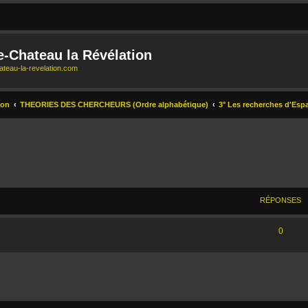
e-Chateau la Révélation
teau-la-revelation.com
ion
THEORIES DES CHERCHEURS (Ordre alphabétique)
3° Les recherches d'Espa
ERCHER
ECHERCHE AVANCÉE
RÉPONSES
0