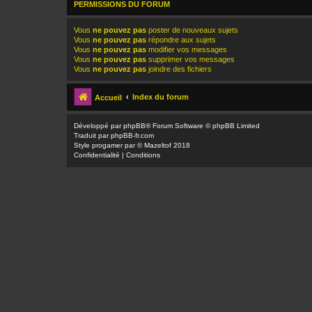
PERMISSIONS DU FORUM
Vous
ne pouvez pas
poster de nouveaux sujets
Vous
ne pouvez pas
répondre aux sujets
Vous
ne pouvez pas
modifier vos messages
Vous
ne pouvez pas
supprimer vos messages
Vous
ne pouvez pas
joindre des fichiers
Index du forum
Accueil
Développé par
phpBB
® Forum Software © phpBB Limited
Traduit par
phpBB-fr.com
Style
progamer
par ©
Mazeltof
2018
Confidentialité
|
Conditions