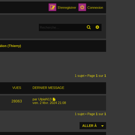
S’enregistrer
Connexion
RECHERCHER
RECHERCHE AVANCÉ
lion (Thierry)
1 sujet • Page
1
sur
1
VUES
DERNIER MESSAGE
par
UlpiaN13
28063
ven. 2 févr. 2024 21:08
1 sujet • Page
1
sur
1
ALLER À