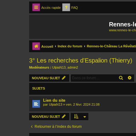
Accès rapide
FAQ
Rennes-l
www.rennes-le-cha
Index du forum
Rennes-le-Château La Révélat
Accueil
3° Les recherches d'Espalion (Thierry)
Modérateurs :
UlpiaN13
,
admin2
RECH
R
NOUVEAU SUJET
SUJETS
Lien du site
par
UlpiaN13
»
ven. 2 févr. 2024 21:08
NOUVEAU SUJET
Retourner à l’index du forum