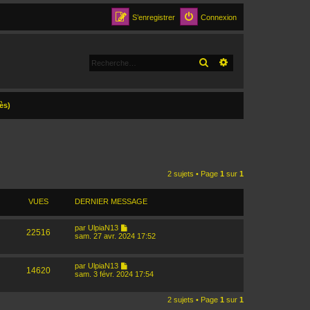
S’enregistrer
Connexion
RECHERCHER
RECHERCHE AVANCÉ
ès)
2 sujets • Page
1
sur
1
VUES
DERNIER MESSAGE
par
UlpiaN13
22516
sam. 27 avr. 2024 17:52
par
UlpiaN13
14620
sam. 3 févr. 2024 17:54
2 sujets • Page
1
sur
1