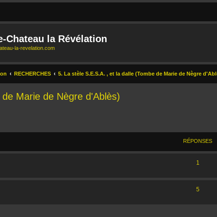
e-Chateau la Révélation
teau-la-revelation.com
ion
RECHERCHES
5. La stèle S.E.S.A. , et la dalle (Tombe de Marie de Nègre d'Abl
be de Marie de Nègre d'Ablès)
ERCHER
ECHERCHE AVANCÉE
RÉPONSES
1
5