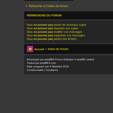
Retourner à l’index du forum
PERMISSIONS DU FORUM
Vous
ne pouvez pas
poster de nouveaux sujets
Vous
ne pouvez pas
répondre aux sujets
Vous
ne pouvez pas
modifier vos messages
Vous
ne pouvez pas
supprimer vos messages
Vous
ne pouvez pas
joindre des fichiers
Index du forum
Accueil
Développé par
phpBB
® Forum Software © phpBB Limited
Traduit par
phpBB-fr.com
Style
progamer
par ©
Mazeltof
2018
Confidentialité
|
Conditions