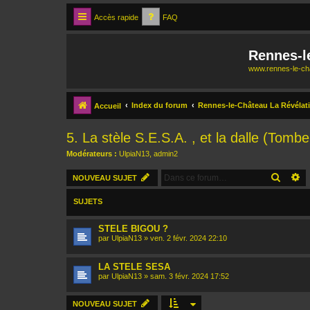
Accès rapide
FAQ
Rennes-l
www.rennes-le-cha
Index du forum
Rennes-le-Château La Révélat
Accueil
5. La stèle S.E.S.A. , et la dalle (Tom
Modérateurs :
UlpiaN13
,
admin2
RECH
R
NOUVEAU SUJET
SUJETS
STELE BIGOU ?
par
UlpiaN13
»
ven. 2 févr. 2024 22:10
LA STELE SESA
par
UlpiaN13
»
sam. 3 févr. 2024 17:52
NOUVEAU SUJET