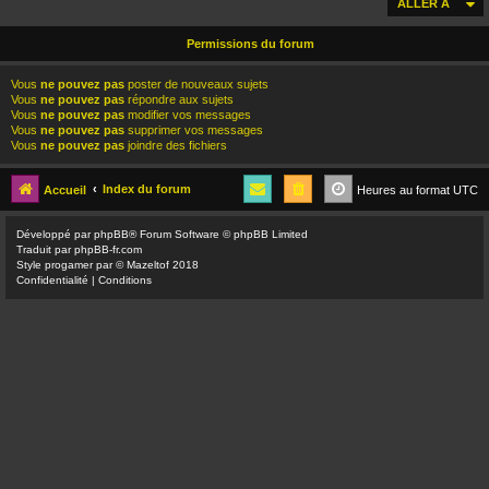
ALLER À
Permissions du forum
Vous
ne pouvez pas
poster de nouveaux sujets
Vous
ne pouvez pas
répondre aux sujets
Vous
ne pouvez pas
modifier vos messages
Vous
ne pouvez pas
supprimer vos messages
Vous
ne pouvez pas
joindre des fichiers
Index du forum
Accueil
Heures au format
UTC
Développé par
phpBB
® Forum Software © phpBB Limited
Traduit par
phpBB-fr.com
Style
progamer
par ©
Mazeltof
2018
Confidentialité
|
Conditions