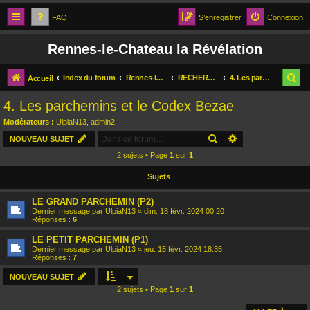
FAQ
S’enregistrer
Connexion
Rennes-le-Chateau la Révélation
R
Index du forum
Rennes-le-Château La Révélation
RECHERCHES
4. Les parchemins et le Codex Bezae
Accueil
e
4. Les parchemins et le Codex Bezae
c
Modérateurs :
UlpiaN13
,
admin2
h
RECHERCHER
RECHERCHE AV
NOUVEAU SUJET
e
2 sujets • Page
1
sur
1
r
Sujets
c
LE GRAND PARCHEMIN (P2)
h
Dernier message par
UlpiaN13
«
dim. 18 févr. 2024 00:20
Réponses :
6
e
LE PETIT PARCHEMIN (P1)
r
Dernier message par
UlpiaN13
«
jeu. 15 févr. 2024 18:35
Réponses :
7
NOUVEAU SUJET
2 sujets • Page
1
sur
1