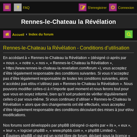
FAQ
S’enregistrer
Connexion
Rennes-le-Chateau la Révélation
R
Index du forum
Accueil
e
Rennes-le-Chateau la Révélation - Conditions d’utilisation
c
En accédant à « Rennes-le-Chateau la Révélation » (désigné ci-après par
h
« nous », « notre », « nos », « Rennes-le-Chateau la Révélation »,
e
« https://www.rennes-le-chateau-la-revelation.com/forum »), vous acceptez
d’être légalement responsable des conditions suivantes. Si vous n’acceptez
r
pas d’être légalement responsable de toutes les conditions suivantes, alors
n’accédez pas et/ou n’utilisez pas « Rennes-le-Chateau la Révélation ». Nous
c
pouvons modifier celles-ci à n’importe quel moment et nous ferons tout pour
h
que vous en soyez informé, bien qu’il soit prudent de vérifier régulièrement
celles-ci par vous-même. Si vous continuez d’utiliser « Rennes-le-Chateau la
e
Révélation » alors que des changements ont été effectués, vous acceptez
r
d’être légalement responsable des conditions découlant des mises à jour et/ou
modifications.
Nos forums sont développés par phpBB (désigné ci-après par « ils », « eux »,
« leur », « logiciel phpBB », « www.phpbb.com », « phpBB Limited »,
« Équipes phpBB ») qui est un script libre de forum, déclaré sous la licence «