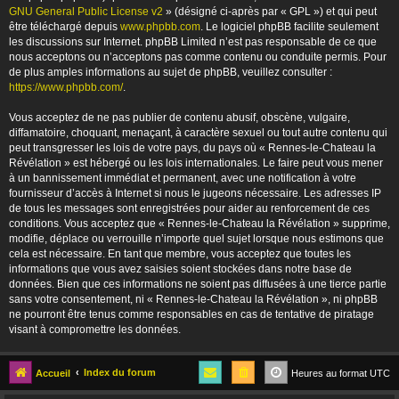
GNU General Public License v2
» (désigné ci-après par « GPL ») et qui peut
être téléchargé depuis
www.phpbb.com
. Le logiciel phpBB facilite seulement
les discussions sur Internet. phpBB Limited n’est pas responsable de ce que
nous acceptons ou n’acceptons pas comme contenu ou conduite permis. Pour
de plus amples informations au sujet de phpBB, veuillez consulter :
https://www.phpbb.com/
.
Vous acceptez de ne pas publier de contenu abusif, obscène, vulgaire,
diffamatoire, choquant, menaçant, à caractère sexuel ou tout autre contenu qui
peut transgresser les lois de votre pays, du pays où « Rennes-le-Chateau la
Révélation » est hébergé ou les lois internationales. Le faire peut vous mener
à un bannissement immédiat et permanent, avec une notification à votre
fournisseur d’accès à Internet si nous le jugeons nécessaire. Les adresses IP
de tous les messages sont enregistrées pour aider au renforcement de ces
conditions. Vous acceptez que « Rennes-le-Chateau la Révélation » supprime,
modifie, déplace ou verrouille n’importe quel sujet lorsque nous estimons que
cela est nécessaire. En tant que membre, vous acceptez que toutes les
informations que vous avez saisies soient stockées dans notre base de
données. Bien que ces informations ne soient pas diffusées à une tierce partie
sans votre consentement, ni « Rennes-le-Chateau la Révélation », ni phpBB
ne pourront être tenus comme responsables en cas de tentative de piratage
visant à compromettre les données.
Index du forum
Accueil
Heures au format
UTC