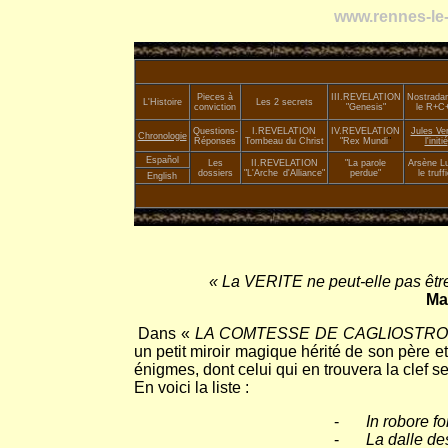
www.rennes-le-
Pieces à
III.
REVELATION
Nostrada
L'Histoire
Les 2 secrets
conviction
"Genesis"
le R+C
Questions-
I.REVELATION
IV.REVELATION
Jules Ve
Chronologie
Réponses
Tombeau du Christ
"Rex Mundi
"
l'initié
Español
Les
II.
REVELATION
"La parole
Arsène Lu
dossiers
"L'Arche
_
d'Alliance"
perdue"
le truffi
English
« La VERITE ne peut-elle pas êt
Ma
Dans «
LA COMTESSE DE CAGLIOSTRO
un petit miroir magique hérité de son père e
énigmes, dont celui qui en trouvera la clef ser
En voici la liste :
-
In robore fo
-
La dalle de