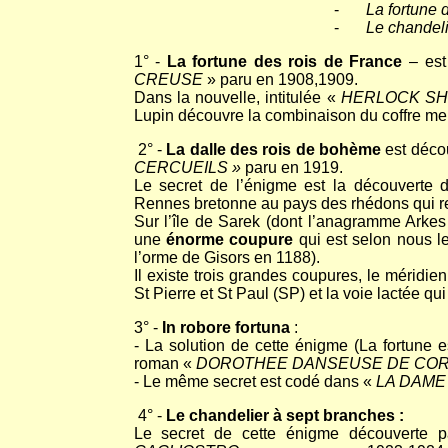
-
La fortune 
-
Le chandeli
1° -
La fortune des rois de France
– est
CREUSE
» paru en 1908,1909.
Dans la nouvelle, intitulée «
HERLOCK SH
Lupin découvre la combinaison du coffre mena
2° -
La dalle des rois de bohème
est déco
CERCUEILS »
paru en 1919.
Le secret de l’énigme est la découverte d
Rennes bretonne au pays des rhédons qui re
Sur l’île de Sarek (dont l’anagramme Arkes
une
énorme coupure
qui est selon nous l
l’orme de Gisors en 1188).
Il existe trois grandes coupures, le méridie
St Pierre et St Paul (SP) et la voie lactée qu
3° -
In robore fortuna
:
- La solution de cette énigme (La fortune 
roman «
DOROTHEE DANSEUSE DE CO
- Le même secret est codé dans «
LA DAME
4° -
Le chandelier à sept branches :
Le secret de cette énigme découverte 