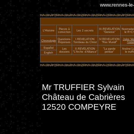
www.rennes-le-
Pieces à
III.
REVELATION
Nostrada
L'Histoire
Les 2 secrets
conviction
"Genesis"
le R+C
Questions-
I.REVELATION
IV.REVELATION
Jules Ve
Chronologie
Réponses
Tombeau du Christ
"Rex Mundi
"
l'initié
Español
Les
II.
REVELATION
"La parole
Arsène Lu
dossiers
"L'Arche
_
d'Alliance"
perdue"
le truffi
English
Mr TRUFFIER Sylvain
Château de Cabrières
12520 C
Le 20