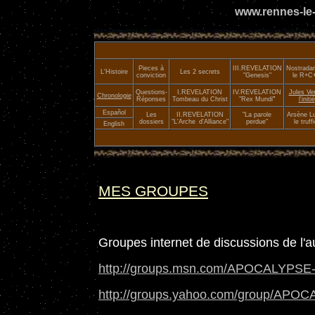
www.rennes-le-
Pieces à
III.
REVELATION
Nostrada
L'Histoire
Les 2 secrets
conviction
"Genesis"
le R+C
Questions-
I.REVELATION
IV.REVELATION
Jules Ve
Chronologie
Réponses
Tombeau du Christ
"Rex Mundi
"
l'initié
Español
Les
II.
REVELATION
"La parole
Arsène Lu
dossiers
"L'Arche
_
d'Alliance"
perdue"
le truffi
English
MES GROUPES
Groupes internet de discussions de l'au
http://groups.msn.com/APOCALYPS
http://groups.yahoo.com/group/AP