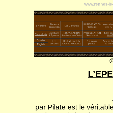
www.rennes-le-
Pieces à
III.
REVELATION
Nostrada
L'Histoire
Les 2 secrets
conviction
"Genesis"
le R+C
Questions-
I.REVELATION
IV.REVELATION
Jules Ve
Chronologie
Réponses
Tombeau du Christ
"Rex Mundi
"
l'initié
Español
Les
II.
REVELATION
"La parole
Arsène Lu
dossiers
"L'Arche
_
d'Alliance"
perdue"
le truffi
English
L’EPE
Jésus Barabba
par Pilate est le véritabl