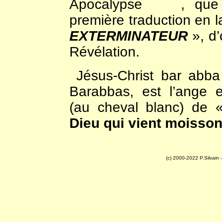
Apocalypse , que S
première traduction en l
EXTERMINATEUR
», d’
Révélation.
Jésus-Christ bar abb
Barabbas, est l’ange e
(au cheval blanc) d
Dieu qui vient moissonn
(c) 2000-2022 P.Silvain -