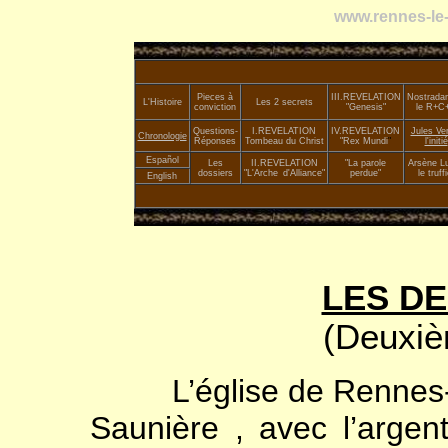
www.rennes-le-
Pieces à
III.
REVELATION
Nostrada
L'Histoire
Les 2 secrets
conviction
"Genesis"
le R+C
Questions-
I.REVELATION
IV.REVELATION
Jules Ve
Chronologie
Réponses
Tombeau du Christ
"Rex Mundi
"
l'initié
Español
Les
II.
REVELATION
"La parole
Arsène Lu
dossiers
"L'Arche
_
d'Alliance"
perdue"
le truffi
English
LES DE
(Deuxiè
L’église de Rennes-le
Saunière , avec l’argent